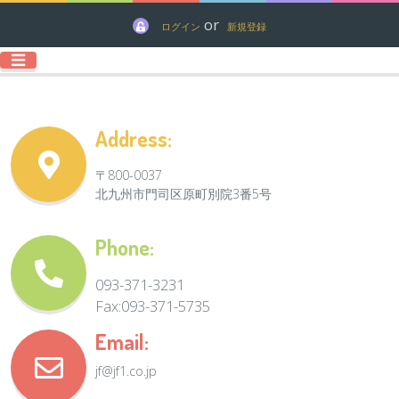
or
ログイン
新規登録
Address:
〒800-0037
北九州市門司区原町別院3番5号
Phone:
093-371-3231
Fax:093-371-5735
Email:
jf@jf1.co.jp